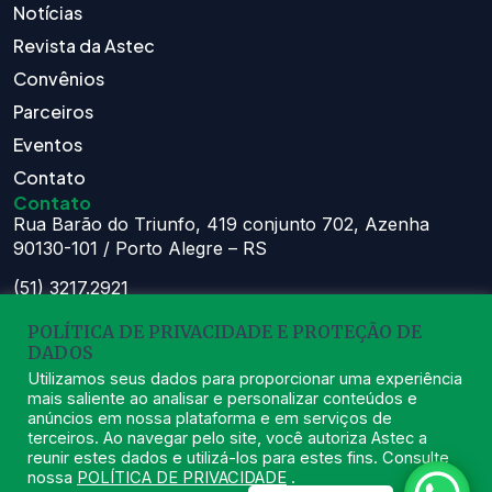
Notícias
Revista da Astec
Convênios
Parceiros
Eventos
Contato
Contato
Rua Barão do Triunfo, 419 conjunto 702, Azenha
90130-101 / Porto Alegre – RS
(51) 3217.2921
(51) 99629.1075
POLÍTICA DE PRIVACIDADE E PROTEÇÃO DE
Atendimento:
DADOS
Seg à Sex das 8h – 11:30h e 13h – 16:30h
Utilizamos seus dados para proporcionar uma experiência
mais saliente ao analisar e personalizar conteúdos e
astec@astecpmpa.com.br
anúncios em nossa plataforma e em serviços de
terceiros. Ao navegar pelo site, você autoriza Astec a
reunir estes dados e utilizá-los para estes fins. Consulte
nossa
POLÍTICA DE PRIVACIDADE
.