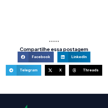
Conselho Fiscal
Conselho Deliberativo 2025/2026
Estatuto
Histórico
Objetivos
Organograma
Links Úteis
Associe-se
Notícias
Revista da Astec
Convênios
Parceiros
Eventos
Contato
Contato
Rua Barão do Triunfo, 419 conjunto 702, Azenha