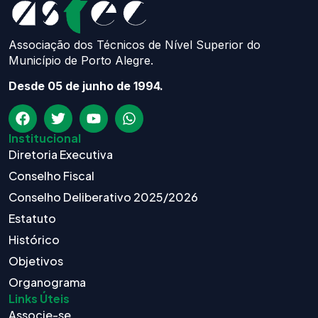
90130-101 / Porto Alegre – RS
(51) 3217.2921
(51) 99629.1075
Atendimento:
Seg à Sex das 8h – 11:30h e 13h – 16:30h
astec@astecpmpa.com.br
2026
ASTEC. Todos os Direitos Reservados.
Desenvolvido por Nexx
Tecnologia