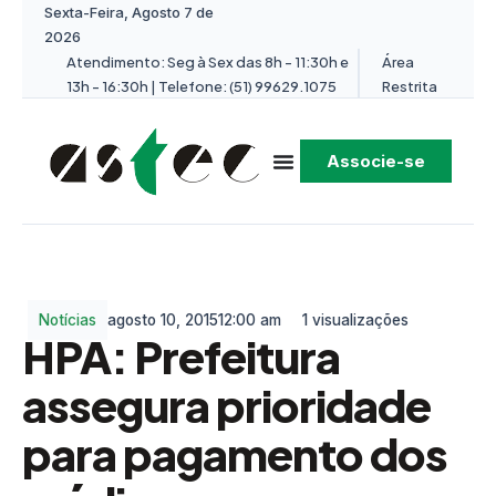
Sexta-Feira, Agosto 7 de
2026
Atendimento: Seg à Sex das 8h - 11:30h e
Área
13h - 16:30h | Telefone: (51) 99629.1075
Restrita
Associe-se
Notícias
agosto 10, 2015
12:00 am
1 visualizações
HPA: Prefeitura
assegura prioridade
para pagamento dos