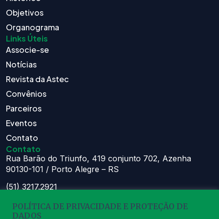
Objetivos
Organograma
Links Úteis
Associe-se
Notícias
Revista da Astec
Convênios
Parceiros
Eventos
Contato
Contato
Rua Barão do Triunfo, 419 conjunto 702, Azenha
90130-101 / Porto Alegre – RS
(51) 3217.2921
(51) 99629.1075
POLÍTICA DE PRIVACIDADE E PROTEÇÃO DE
Atendimento:
DADOS