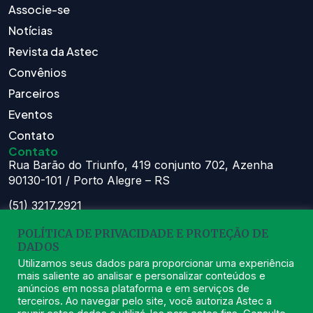
Associe-se
Notícias
Revista da Astec
Convênios
Parceiros
Eventos
Contato
Contato
Rua Barão do Triunfo, 419 conjunto 702, Azenha
90130-101 / Porto Alegre – RS
(51) 3217.2921
(51) 99629.1075
POLÍTICA DE PRIVACIDADE E PROTEÇÃO DE
Atendimento:
DADOS
Seg à Sex das 8h – 11:30h e 13h – 16:30h
Utilizamos seus dados para proporcionar uma experiência
mais saliente ao analisar e personalizar conteúdos e
astec@astecpmpa.com.br
anúncios em nossa plataforma e em serviços de
terceiros. Ao navegar pelo site, você autoriza Astec a