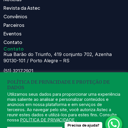
Revista da Astec
Convênios
Parceiros
Eventos
Contato
Contato
Rua Barão do Triunfo, 419 conjunto 702, Azenha
90130-101 / Porto Alegre – RS
(51) 3217.2921
(51) 99629.1075
POLÍTICA DE PRIVACIDADE E PROTEÇÃO DE
DADOS
Atendimento:
Seg à Sex das 8h – 11:30h e 13h – 16:30h
Utilizamos seus dados para proporcionar uma experiência
mais saliente ao analisar e personalizar conteúdos e
astec@astecpmpa.com.br
anúncios em nossa plataforma e em serviços de
terceiros. Ao navegar pelo site, você autoriza Astec a
reunir estes dados e utilizá-los para estes fins. Consulte
nossa
POLÍTICA DE PRIVACIDADE
.
Precisa de ajuda?