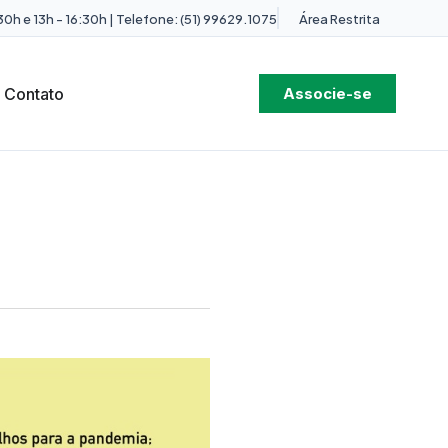
0h e 13h - 16:30h | Telefone: (51) 99629.1075
Área Restrita
Contato
Associe-se