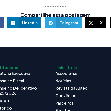
Compartilhe essa postagem
LinkedIn
Telegram
X
titucional
Links Úteis
etoria Executiva
Associe-se
nselho Fiscal
Notícias
nselho Deliberativo
Revista da Astec
25/2026
Convênios
tatuto
Parceiros
tórico
Eventos