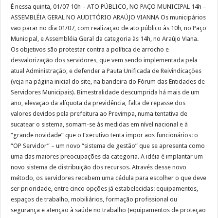
É nessa quinta, 01/07 10h – ATO PÚBLICO, NO PAÇO MUNICIPAL 14h –
ASSEMBLÉIA GERAL NO AUDITÓRIO ARAÚJO VIANNA Os municipários
vão parar no dia 01/07, com realização de ato público às 10h, no Paço
Municipal, e Assembléia Geral da categoria às 14h, no Araújo Viana.
Os objetivos são protestar contra a política de arrocho e
desvalorização dos servidores, que vem sendo implementada pela
atual Administração, e defender a Pauta Unificada de Reivindicações
(veja na página inicial do site, na bandeira do Fórum das Entidades de
Servidores Municipais). Bimestralidade descumprida há mais de um
ano, elevação da alíquota da previdência, falta de repasse dos
valores devidos pela prefeitura ao Previmpa, numa tentativa de
sucatear o sistema, somam-se às medidas em nível nacional e à
“grande novidade” que o Executivo tenta impor aos funcionários: o
“OP Servidor” – um novo “sistema de gestão” que se apresenta como
uma das maiores preocupações da categoria. A idéia é implantar um
novo sistema de distribuição dos recursos. Através desse novo
método, os servidores recebem uma cédula para escolher o que deve
ser prioridade, entre cinco opções já estabelecidas: equipamentos,
espaços de trabalho, mobiliários, formação profissional ou
segurança e atenção à saúde no trabalho (equipamentos de proteção