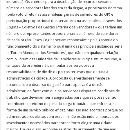
individual). Os critérios para a distribuição de recursos seriam o
número de servidores lotados em cada órgão, a priorização do tema
(pelo voto direto nas assembléias gerais de servidores do OP) e
participação proporcional dos servidores na assembléia, através dos
Cogins – Coletivos de Gestão Interna dos Servidores – que teriam um
número de representantes proporcionais ao número de servidores
de cada órgão. Esses Cogins seriam responsáveis pela garantia do
funcionamento do sistema no qual uma das principais instâncias seria
o “Fórum Municipal dos Servidores”, que não tem qualquer relação
com o Fórum das Entidades de Servidores Municipais!!! Em resumo, a
tentativa da prefeitura é de imputar aos servidores a
responsabilidade de dividir os parcos recursos que destina à
administração da cidade. A proposta que verdadeiramente se
esconde sob o discurso da gestão participativa é a de não
administrar, de fazer com que os servidores disputem condições de
trabalho que deveriam ser asseguradas para que se possa dar ao
contribuinte o retorno da pesada carga tributária que enfrenta, na
forma de um serviço público eficaz. Mas isso não acontece porque os
administradores eleitos com esse fim não estão indo em busca dos
investimentos necessários para tornar Porto Alegre uma cidade
melhor. Em vez disso, esconde-se atrás do argumento de que não