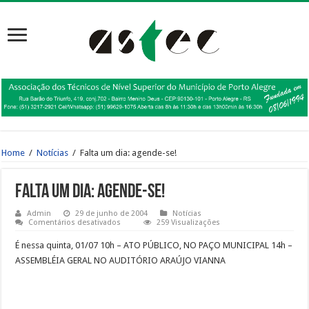
Home
/
Notícias
/
Falta um dia: agende-se!
Falta um dia: agende-se!
Admin
29 de junho de 2004
Notícias
em
Comentários desativados
259 Visualizações
Falta
um
É nessa quinta, 01/07 10h – ATO PÚBLICO, NO PAÇO MUNICIPAL 14h –
dia:
agende-
ASSEMBLÉIA GERAL NO AUDITÓRIO ARAÚJO VIANNA
se!