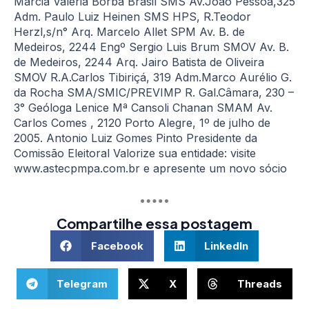
Márcia Valeria Borba Brasil SMS Av.João Pessoa,325
Adm. Paulo Luiz Heinen SMS HPS, R.Teodor
Herzl,s/n° Arq. Marcelo Allet SPM Av. B. de
Medeiros, 2244 Engº Sergio Luis Brum SMOV Av. B.
de Medeiros, 2244 Arq. Jairo Batista de Oliveira
SMOV R.A.Carlos Tibiriçá, 319 Adm.Marco Aurélio G.
da Rocha SMA/SMIC/PREVIMP R. Gal.Câmara, 230 –
3° Geóloga Lenice Mª Cansoli Chanan SMAM Av.
Carlos Comes , 2120 Porto Alegre, 1º de julho de
2005. Antonio Luiz Gomes Pinto Presidente da
Comissão Eleitoral Valorize sua entidade: visite
www.astecpmpa.com.br e apresente um novo sócio
Compartilhe essa postagem
Facebook
LinkedIn
Telegram
X
Threads