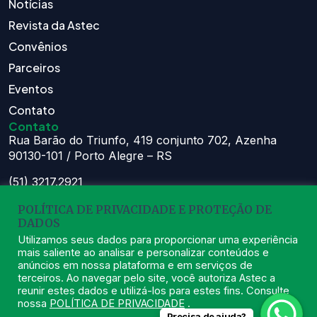
Notícias
Revista da Astec
Convênios
Parceiros
Eventos
Contato
Contato
Rua Barão do Triunfo, 419 conjunto 702, Azenha
90130-101 / Porto Alegre – RS
(51) 3217.2921
(51) 99629.1075
POLÍTICA DE PRIVACIDADE E PROTEÇÃO DE
Atendimento:
DADOS
Seg à Sex das 8h – 11:30h e 13h – 16:30h
Utilizamos seus dados para proporcionar uma experiência
mais saliente ao analisar e personalizar conteúdos e
astec@astecpmpa.com.br
anúncios em nossa plataforma e em serviços de
terceiros. Ao navegar pelo site, você autoriza Astec a
reunir estes dados e utilizá-los para estes fins. Consulte
nossa
POLÍTICA DE PRIVACIDADE
.
Precisa de ajuda?