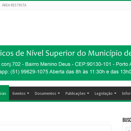
ÁREA RESTRITA
cias
Eventos
Documentos
Publicações
Legislação
Info
Busc