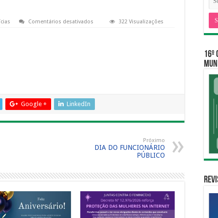
em
cias
Comentários desativados
322 Visualizações
Edital
06/2010-
Eleições
16º 
MUNI
Google +
LinkedIn
Próximo
DIA DO FUNCIONÁRIO
PÚBLICO
Revi