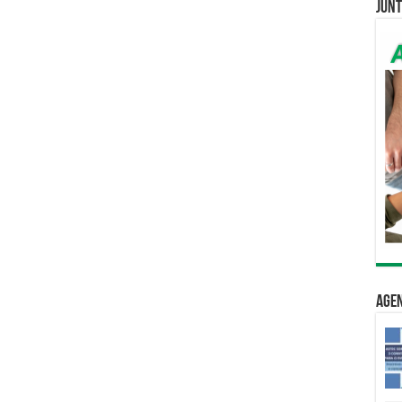
Junt
Age