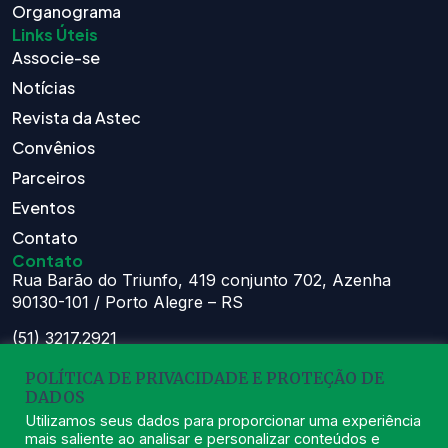
Organograma
Links Úteis
Associe-se
Notícias
Revista da Astec
Convênios
Parceiros
Eventos
Contato
Contato
Rua Barão do Triunfo, 419 conjunto 702, Azenha
90130-101 / Porto Alegre – RS
(51) 3217.2921
(51) 99629.1075
POLÍTICA DE PRIVACIDADE E PROTEÇÃO DE
Atendimento:
DADOS
Seg à Sex das 8h – 11:30h e 13h – 16:30h
Utilizamos seus dados para proporcionar uma experiência
mais saliente ao analisar e personalizar conteúdos e