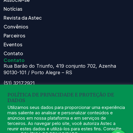
Notícias
Revista da Astec
Convênios
Parceiros
Eventos
Contato
Contato
Rua Barão do Triunfo, 419 conjunto 702, Azenha
90130-101 / Porto Alegre – RS
(51) 3217.2921
(51) 99629.1075
POLÍTICA DE PRIVACIDADE E PROTEÇÃO DE
DADOS
Atendimento:
Seg à Sex das 8h – 11:30h e 13h – 16:30h
Utilizamos seus dados para proporcionar uma experiência
mais saliente ao analisar e personalizar conteúdos e
astec@astecpmpa.com.br
anúncios em nossa plataforma e em serviços de
terceiros. Ao navegar pelo site, você autoriza Astec a
reunir estes dados e utilizá-los para estes fins. Consulte