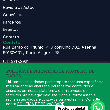
Revista da Astec
Convênios
Parceiros
Eventos
Contato
Contato
Rua Barão do Triunfo, 419 conjunto 702, Azenha
90130-101 / Porto Alegre – RS
(51) 3217.2921
(51) 99629.1075
POLÍTICA DE PRIVACIDADE E PROTEÇÃO DE
Atendimento:
DADOS
Seg à Sex das 8h – 11:30h e 13h – 16:30h
Utilizamos seus dados para proporcionar uma experiência
mais saliente ao analisar e personalizar conteúdos e
astec@astecpmpa.com.br
anúncios em nossa plataforma e em serviços de
terceiros. Ao navegar pelo site, você autoriza Astec a
reunir estes dados e utilizá-los para estes fins. Consulte
nossa
POLÍTICA DE PRIVACIDADE
.
Precisa de ajuda?