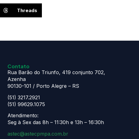
Threads
Contato
Rua Barão do Triunfo, 419 conjunto 702,
Azenha
90130-101 / Porto Alegre – RS
(51) 3217.2921
(51) 99629.1075
Atendimento:
Seg à Sex das 8h – 11:30h e 13h – 16:30h
astec@astecpmpa.com.br