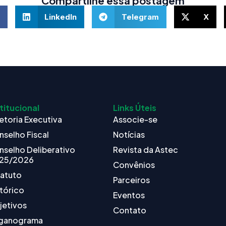
Compartilhe essa postagem
LinkedIn
Telegram
X
titucional
Links Úteis
etoria Executiva
Associe-se
nselho Fiscal
Notícias
nselho Deliberativo
Revista da Astec
25/2026
Convênios
tatuto
Parceiros
tórico
Eventos
jetivos
Contato
ganograma