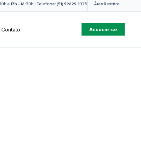
0h e 13h - 16:30h | Telefone: (51) 99629.1075
Área Restrita
Contato
Associe-se