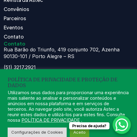
Convênios
Parceiros
Eventos
Contato
Contato
Rua Barão do Triunfo, 419 conjunto 702, Azenha
90130-101 / Porto Alegre – RS
(51) 3217.2921
(51) 99629.1075
POLÍTICA DE PRIVACIDADE E PROTEÇÃO DE
Atendimento:
DADOS
Seg à Sex das 8h – 11:30h e 13h – 16:30h
Utilizamos seus dados para proporcionar uma experiência
mais saliente ao analisar e personalizar conteúdos e
astec@astecpmpa.com.br
anúncios em nossa plataforma e em serviços de
terceiros. Ao navegar pelo site, você autoriza Astec a
reunir estes dados e utilizá-los para estes fins. Consulte
nossa
POLÍTICA DE PRIVACIDADE
.
Precisa de ajuda?
2026
ASTEC. Todos os Direitos Reservados.
Desenvolvido por Nexx
Configurações de Cookies
Aceito