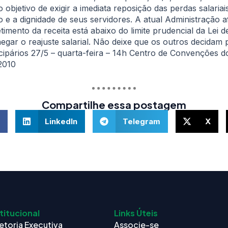
bjetivo de exigir a imediata reposição das perdas salaria
 e a dignidade de seus servidores. A atual Administração a
mento da receita está abaixo do limite prudencial da Lei d
egar o reajuste salarial. Não deixe que os outros decida
cipários 27/5 – quarta-feira – 14h Centro de Convenções 
2010
Compartilhe essa postagem
LinkedIn
Telegram
X
titucional
Links Úteis
etoria Executiva
Associe-se