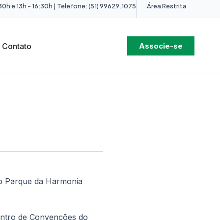
0h e 13h - 16:30h | Telefone: (51) 99629.1075
Área Restrita
Contato
Associe-se
do Parque da Harmonia
Centro de Convenções do