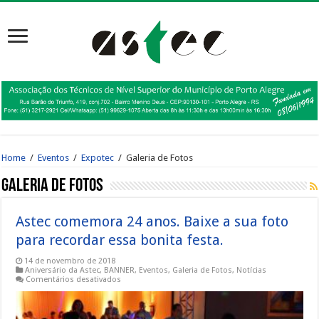
Home
/
Eventos
/
Expotec
/
Galeria de Fotos
Galeria de Fotos
Astec comemora 24 anos. Baixe a sua foto
para recordar essa bonita festa.
14 de novembro de 2018
Aniversário da Astec
,
BANNER
,
Eventos
,
Galeria de Fotos
,
Notícias
em
Comentários desativados
Astec
comemora
24
anos.