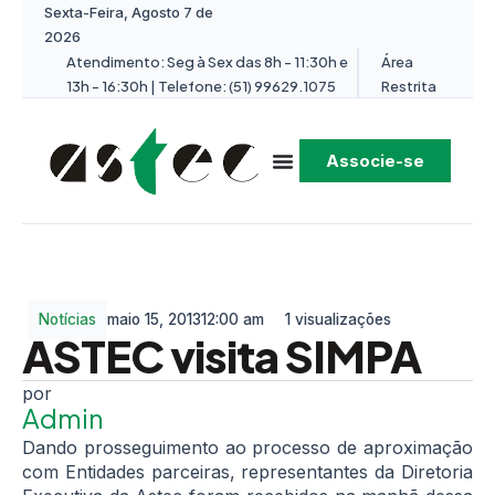
Sexta-Feira, Agosto 7 de
2026
Atendimento: Seg à Sex das 8h - 11:30h e
Área
13h - 16:30h | Telefone: (51) 99629.1075
Restrita
Associe-se
Notícias
maio 15, 2013
12:00 am
1 visualizações
ASTEC visita SIMPA
Admin
Dando prosseguimento ao processo de aproximação
com Entidades parceiras, representantes da Diretoria