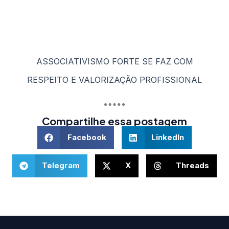
Município de Porto Alegre.
Desde 05 de junho de 1994.
Institucional
Links Úteis
Contato
Rua Barão do Triunfo, 419 conjunto 702,
Azenha
90130-101 / Porto Alegre – RS
(51) 3217.2921
(51) 99629.1075
Atendimento:
Seg à Sex das 8h – 11:30h e 13h – 16:30h