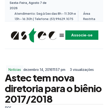
Sexta-Feira, Agosto 7 de
2026
Atendimento: Seg à Sex das 8h - 11:30h e
Área
13h - 16:30h | Telefone: (51) 99629.1075
Restrita
Associe-se
Notícias
dezembro 14, 2016
11:57 pm
3 visualizações
Astec tem nova
diretoria para o biênio
2017/2018