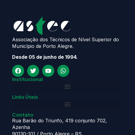
astec@astecpmpa.com.br
2026
ASTEC. Todos os Direitos Reservados.
Desenvolvido
por Nexx Tecnologia