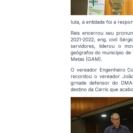
luta, a entidade foi a respo
Reis encerrou seu pronu
2021-2022, eng. civil Sérg
servidores, liderou o m
geógrafos do município de P
Metas (GAM).
O vereador Engenheiro Co
recordou o vereador João
grnade defensor do DMA
destino da Carris que acab