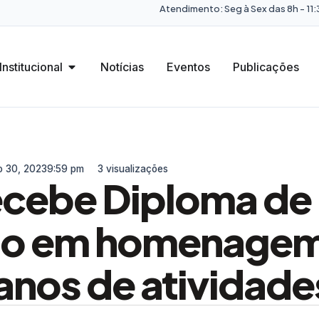
Atendimento: Seg à Sex das 8h - 11:3
Institucional
Notícias
Eventos
Publicações
o 30, 2023
9:59 pm
3 visualizações
ecebe Diploma de
to em homenagem
anos de atividade