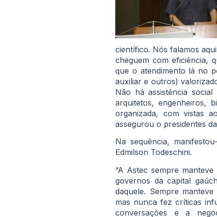
científico. Nós falamos aq
cheguem com eficiência, q
que o atendimento lá no p
auxiliar e outros) valoriz
Não há assistência socia
arquitetos, engenheiros,
organizada, com vistas a
assegurou o presidentes da
Na sequência, manifestou-
Edmilson Todeschini.
“A Astec sempre manteve t
governos da capital gaúch
daquele. Sempre manteve p
mas nunca fez críticas in
conversações e a negoc