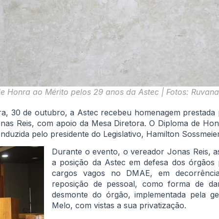
e Honra ao Mérito pelos 29 anos da Astec | Fotos: Ruvan
ira, 30 de outubro, a Astec recebeu homenagem prestada 
nas Reis, com apoio da Mesa Diretora. O Diploma de Hon
nduzida pelo presidente do Legislativo, Hamilton Sossmeier
Durante o evento, o vereador Jonas Reis, a
a posição da Astec em defesa dos órgãos p
cargos vagos no DMAE, em decorrência
reposição de pessoal, como forma de dar
desmonte do órgão, implementada pela ges
Melo, com vistas a sua privatização.