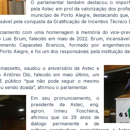
O parlamentar também destacou o impor
pela Astec em prol da valorização dos profis
município de Porto Alegre, destacando que
nsável pela conquista da Gratificação de Incentivo Técnico 
nciamento com uma homenagem à memória do vice-presi
io Luis Brum, falecido em maio de 2022. Brum, incansável m
ovimento Capacetes Brancos, formado por engenheiros,
orto Alegre, e foi um dos responsáveis pela instituição d
massetto, saudou o aniversário da Astec e
 Antônio Dib, falecido em maio último, um
E público “que não pode seguir o mesmo
ou sendo doada”, afirmou o parlamentar.
Em seu pronunciamento, o
presidente da Astec, eng.
agron. Irineu Foschiera,
afirmou que os 29 anos de
diálogo permanente e de
críticas construtivas consolidaram a Ast