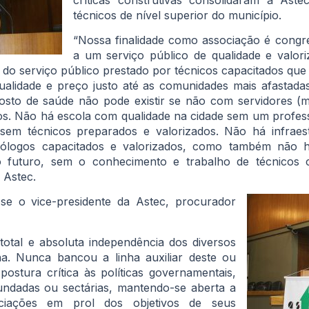
técnicos de nível superior do município.
“Nossa finalidade como associação é congre
a um serviço público de qualidade e valori
ui do serviço público prestado por técnicos capacitados qu
ualidade e preço justo até as comunidades mais afastadas
osto de saúde não pode existir se não com servidores (mé
ados. Não há escola com qualidade na cidade sem um profes
l sem técnicos preparados e valorizados. Não há infrae
 biólogos capacitados e valorizados, como também não 
o futuro, sem o conhecimento e trabalho de técnicos ca
 Astec.
se o vice-presidente da Astec, procurador
otal e absoluta independência dos diversos
a. Nunca bancou a linha auxiliar deste ou
ostura crítica às políticas governamentais,
fundadas ou sectárias, mantendo-se aberta a
iações em prol dos objetivos de seus