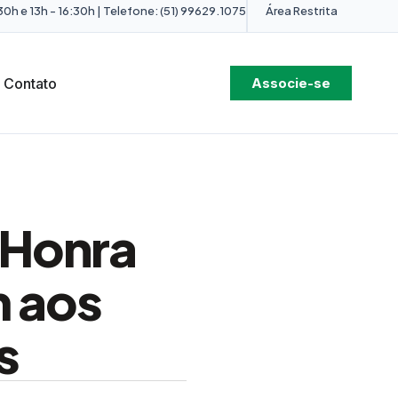
0h e 13h - 16:30h | Telefone: (51) 99629.1075
Área Restrita
Contato
Associe-se
 Honra
 aos
s