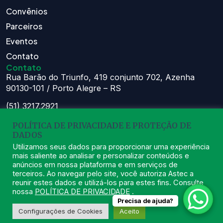
Convênios
Parceiros
Eventos
Contato
Contato
Rua Barão do Triunfo, 419 conjunto 702, Azenha
90130-101 / Porto Alegre – RS
(51) 3217.2921
(51) 99629.1075
POLÍTICA DE PRIVACIDADE E PROTEÇÃO DE
DADOS
Atendimento:
Seg à Sex das 8h – 11:30h e 13h – 16:30h
Utilizamos seus dados para proporcionar uma experiência
mais saliente ao analisar e personalizar conteúdos e
astec@astecpmpa.com.br
anúncios em nossa plataforma e em serviços de
terceiros. Ao navegar pelo site, você autoriza Astec a
reunir estes dados e utilizá-los para estes fins. Consulte
nossa
POLÍTICA DE PRIVACIDADE
.
Precisa de ajuda?
2026
ASTEC. Todos os Direitos Reservados.
Desenvolvido por Nexx
Configurações de Cookies
Aceito
Tecnologia