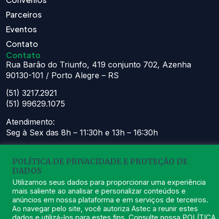
Parceiros
Eventos
Contato
Contato
Rua Barão do Triunfo, 419 conjunto 702, Azenha
90130-101 / Porto Alegre – RS
(51) 3217.2921
(51) 99629.1075
Atendimento:
Seg à Sex das 8h – 11:30h e 13h – 16:30h
astec@astecpmpa.com.br
POLÍTICA DE PRIVACIDADE E PROTEÇÃO DE
DADOS
Utilizamos seus dados para proporcionar uma experiência
mais saliente ao analisar e personalizar conteúdos e
2026
ASTEC. Todos os Direitos Reservados.
Desenvolvido por Nexx
anúncios em nossa plataforma e em serviços de terceiros.
Tecnologia
Ao navegar pelo site, você autoriza Astec a reunir estes
dados e utilizá-los para estes fins. Consulte nossa
POLÍTICA