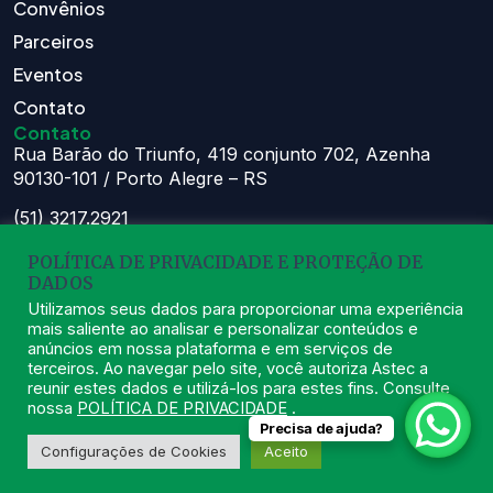
Convênios
Parceiros
Eventos
Contato
Contato
Rua Barão do Triunfo, 419 conjunto 702, Azenha
90130-101 / Porto Alegre – RS
(51) 3217.2921
(51) 99629.1075
POLÍTICA DE PRIVACIDADE E PROTEÇÃO DE
Atendimento:
DADOS
Seg à Sex das 8h – 11:30h e 13h – 16:30h
Utilizamos seus dados para proporcionar uma experiência
mais saliente ao analisar e personalizar conteúdos e
astec@astecpmpa.com.br
anúncios em nossa plataforma e em serviços de
terceiros. Ao navegar pelo site, você autoriza Astec a
reunir estes dados e utilizá-los para estes fins. Consulte
nossa
POLÍTICA DE PRIVACIDADE
.
Precisa de ajuda?
2026
ASTEC. Todos os Direitos Reservados.
Desenvolvido por Nexx
Configurações de Cookies
Aceito
Tecnologia