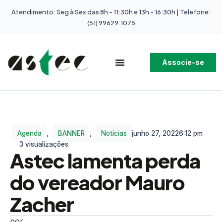
Atendimento: Seg à Sex das 8h - 11:30h e 13h - 16:30h | Telefone:
(51) 99629.1075
Associe-se
Agenda
,
BANNER
,
Notícias
junho 27, 2022
6:12 pm
3 visualizações
Astec lamenta perda
do vereador Mauro
Zacher