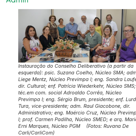
Instauração do Conselho Deliberativo (a partir da
esquerda): psic. Suzana Coelho, Núcleo SMA; adm
Liege Mentz, Núcleo Previmpa I; eng. Sandra Laufe
dir. Cultural; enf. Patrícia Wiederkehr, Núcleo SMS;
téc.em com. social Adroaldo Corrêa, Núcleo
Previmpa I; eng. Sérgio Brum, presidente; enf. Lur
Tura, vice-presidente; adm. Raul Giacobone, dir.
Administrativo; eng. Maércio Cruz, Núcleo Previm
I; prof. Carmen Padilha, Núcleo SMED; e arq. Mari
Erni Marques, Núcleo PGM (Fotos: Ruvana De
Carli/CarliCom)