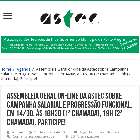
Home
/
Agenda
/
Assembleia Geral on-line da Astec sobre Campanha
Salarial e Progressão Funcional, em 14/08, às 18h30 (1ª chamada), 19h (2ª
chamada). Participe!
Assembleia Geral on-line da Astec sobre
Campanha Salarial e Progressão Funcional,
em 14/08, às 18h30 (1ª chamada), 19h (2ª
chamada). Participe!
Admin
13 de agosto de 2025
Agenda
,
Editais
,
Notícias
em
Comentários desativados
204 Visualizações