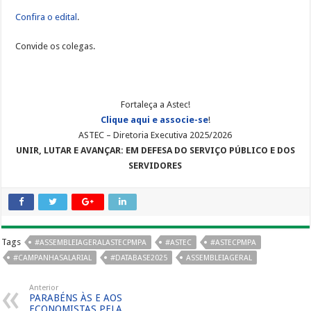
Confira o edital
.
Convide os colegas.
Fortaleça a Astec!
Clique aqui e associe-se
!
ASTEC – Diretoria Executiva 2025/2026
UNIR, LUTAR E AVANÇAR: EM DEFESA DO SERVIÇO PÚBLICO E DOS
SERVIDORES
Tags
#ASSEMBLEIAGERALASTECPMPA
#ASTEC
#ASTECPMPA
#CAMPANHASALARIAL
#DATABASE2025
ASSEMBLEIAGERAL
Anterior
PARABÉNS ÀS E AOS
ECONOMISTAS PELA