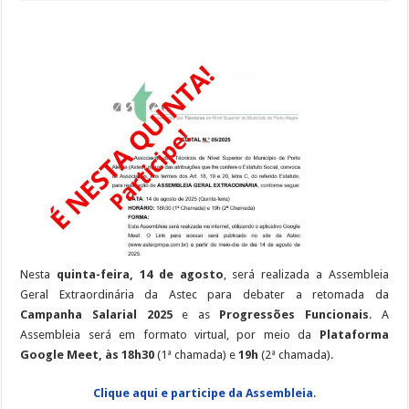
Assembleia
Geral
on-
line
da
Astec
sobre
Campanha
Salarial
e
Progressão
Funcional,
em
14/08,
às
18h30
(1ª
chamada),
19h
(2ª
chamada).
Participe!
Nesta
quinta-feira, 14 de agosto
, será realizada a Assembleia
Geral Extraordinária da Astec para debater a retomada da
Campanha Salarial 2025
e as
Progressões Funcionais
. A
Assembleia será em formato virtual, por meio da
Plataforma
Google Meet, às 18h30
(1ª chamada) e
19h
(2ª chamada).
Clique aqui e participe da Assembleia
.