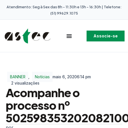
Atendimento: Seg à Sex das 8h - 11:30h e 13h - 16:30h | Telefone:
(51) 99629.1075
Associe-se
BANNER
,
Notícias
maio 6, 2020
6:14 pm
2 visualizações
Acompanhe o
processo nº
50259835320208210