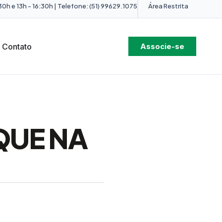
0h e 13h - 16:30h | Telefone: (51) 99629.1075
Área Restrita
Contato
Associe-se
QUE NA