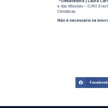
📍
Debatedora | Laura Car
e das Missões – (URI) Erech
Climáticas
Não é necessário se inscr
Facebook