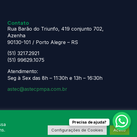
Contato
Rua Barão do Triunfo, 419 conjunto 702,
Azenha
90130-101 / Porto Alegre – RS
(51) 3217.2921
(51) 99629.1075
Atendimento:
Seg à Sex das 8h – 11:30h e 13h – 16:30h
astec@astecpmpa.com.br
Precisa de ajuda?
ssa
ns.
Configurações de Cookies
Aceito
ogia