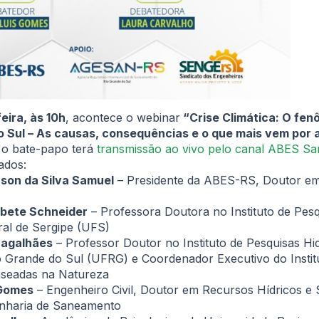
feira, às 10h
, acontece o webinar
“Crise Climática: O fen
 Sul – As causas, consequências e o que mais vem por a
 o bate-papo terá
transmissão ao vivo pelo canal ABES S
ados:
son da Silva Samuel
– Presidente da ABES-RS, Doutor em
sabete Schneider
– Professora Doutora no Instituto de Pes
ral de Sergipe (UFS)
Magalhães
– Professor Doutor no Instituto de Pesquisas Hid
o Grande do Sul (UFRG) e Coordenador Executivo do Institu
aseadas na Natureza
 Gomes
– Engenheiro Civil, Doutor em Recursos Hídricos e
enharia de Saneamento