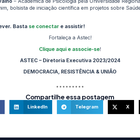
valho
– Acadêmica de Psicologia pela Universidade Regiona
im, bolsista de iniciação científica em projetos sobre Sa
ever. Basta
se conectar
e assistir!
Fortaleça a Astec!
Clique aqui e associe-
se
!
ASTEC – Diretoria Executiva 2023/2024
DEMOCRACIA, RESISTÊNCIA & UNIÃO
Compartilhe essa postagem
LinkedIn
Telegram
X