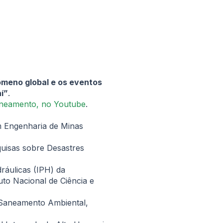
ômeno global e os eventos
í”
.
aneamento, no Youtube
.
 Engenharia de Minas
quisas sobre Desastres
ráulicas (IPH) da
to Nacional de Ciência e
 Saneamento Ambiental,