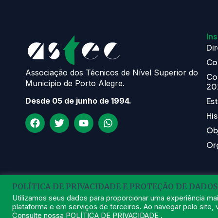
Ins
Dir
Co
Associação dos Técnicos de Nível Superior do
Co
Município de Porto Alegre.
20
Es
Desde 05 de junho de 1994.
His
Ob
Or
POLÍTICA DE PRIVACIDADE E PROTEÇÃO DE DADOS
Utilizamos seus dados para proporcionar uma experiência mai
plataforma e em serviços de terceiros. Ao navegar pelo site, v
202
Consulte nossa
POLÍTICA DE PRIVACIDADE
.