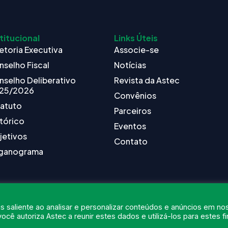
titucional
Links Úteis
etoria Executiva
Associe-se
nselho Fiscal
Notícias
nselho Deliberativo
Revista da Astec
25/2026
Convênios
tatuto
Parceiros
tórico
Eventos
jetivos
Contato
ganograma
s saliente ao analisar e personalizar conteúdos e anúncios em no
ocê autoriza Astec a reunir estes dados e utilizá-los para estes fi
6
ASTEC. Todos os Direitos Reservados.
Desenvolvido por Nexx Tecnol