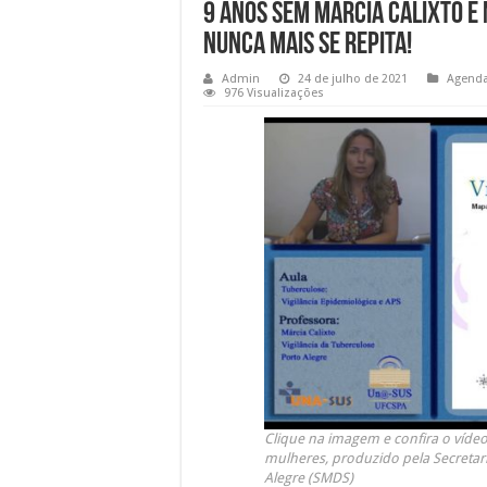
9 anos sem Márcia Calixto e
nunca mais se repita!
Admin
24 de julho de 2021
Agend
976 Visualizações
Clique na imagem e confira o vídeo
mulheres, produzido pela Secretar
Alegre (SMDS)