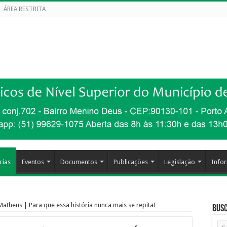
ÁREA RESTRITA
cias
Eventos
Documentos
Publicações
Legislação
Info
atheus | Para que essa história nunca mais se repita!
Busc