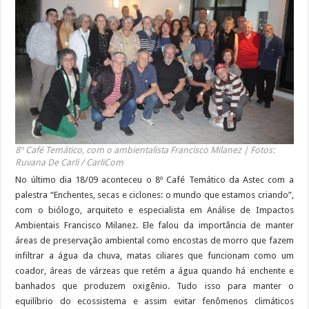
ciclones:
o
mundo
que
estamos
criando”
8º Café Temático, com o ambientalista Francisco Milanez | Fotos:
Ruvana De Carli / CarliCom
No último dia 18/09 aconteceu o 8º Café Temático da Astec com a
palestra “Enchentes, secas e ciclones: o mundo que estamos criando”,
com o biólogo, arquiteto e especialista em Análise de Impactos
Ambientais Francisco Milanez. Ele falou da importância de manter
áreas de preservação ambiental como encostas de morro que fazem
infiltrar a água da chuva, matas ciliares que funcionam como um
coador, áreas de várzeas que retém a água quando há enchente e
banhados que produzem oxigênio. Tudo isso para manter o
equilíbrio do ecossistema e assim evitar fenômenos climáticos