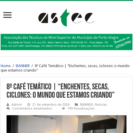
Home
/
BANNER
/
8º Café Temático | “Enchentes, secas, ciclones: o mundo
que estamos criando”
8º Café Temático | “Enchentes, secas,
ciclones: o mundo que estamos criando”
Admin
21 de setembro de 2024
BANNER
,
Notícias
em
Comentários desativados
199 Visualizações
8º
Café
Temático
|
“Enchentes,
secas,