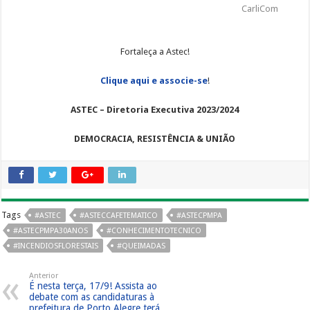
CarliCom
Fortaleça a Astec!
Clique aqui e associe-se
!
ASTEC – Diretoria Executiva 2023/2024
DEMOCRACIA, RESISTÊNCIA & UNIÃO
Tags
#ASTEC
#ASTECCAFETEMATICO
#ASTECPMPA
#ASTECPMPA30ANOS
#CONHECIMENTOTECNICO
#INCENDIOSFLORESTAIS
#QUEIMADAS
Anterior
É nesta terça, 17/9! Assista ao
debate com as candidaturas à
prefeitura de Porto Alegre terá