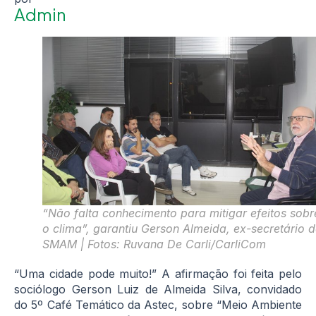
Admin
“Não falta conhecimento para mitigar efeitos sobr
o clima”, garantiu Gerson Almeida, ex-secretário 
SMAM | Fotos: Ruvana De Carli/CarliCom
“Uma cidade pode muito!” A afirmação foi feita pelo
sociólogo Gerson Luiz de Almeida Silva, convidado
do 5º Café Temático da Astec, sobre “Meio Ambiente