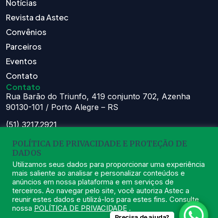
Notícias
Revista da Astec
Convênios
Parceiros
Eventos
Contato
Contato
Rua Barão do Triunfo, 419 conjunto 702, Azenha
90130-101 / Porto Alegre – RS
(51) 3217.2921
(51) 99629.1075
POLÍTICA DE PRIVACIDADE E PROTEÇÃO DE
DADOS
Atendimento:
Seg à Sex das 8h – 11:30h e 13h – 16:30h
Utilizamos seus dados para proporcionar uma experiência
mais saliente ao analisar e personalizar conteúdos e
astec@astecpmpa.com.br
anúncios em nossa plataforma e em serviços de
terceiros. Ao navegar pelo site, você autoriza Astec a
reunir estes dados e utilizá-los para estes fins. Consulte
nossa
POLÍTICA DE PRIVACIDADE
.
Precisa de ajuda?