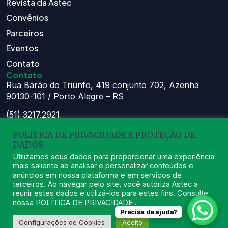
Revista da Astec
Convênios
Parceiros
Eventos
Contato
Contato
Rua Barão do Triunfo, 419 conjunto 702, Azenha
90130-101 / Porto Alegre – RS
(51) 3217.2921
(51) 99629.1075
POLÍTICA DE PRIVACIDADE E PROTEÇÃO DE
Atendimento:
DADOS
Seg à Sex das 8h – 11:30h e 13h – 16:30h
Utilizamos seus dados para proporcionar uma experiência
mais saliente ao analisar e personalizar conteúdos e
astec@astecpmpa.com.br
anúncios em nossa plataforma e em serviços de
terceiros. Ao navegar pelo site, você autoriza Astec a
reunir estes dados e utilizá-los para estes fins. Consulte
nossa
POLÍTICA DE PRIVACIDADE
.
Precisa de ajuda?
2026
ASTEC. Todos os Direitos Reservados.
Desenvolvido por Nexx
Configurações de Cookies
Aceito