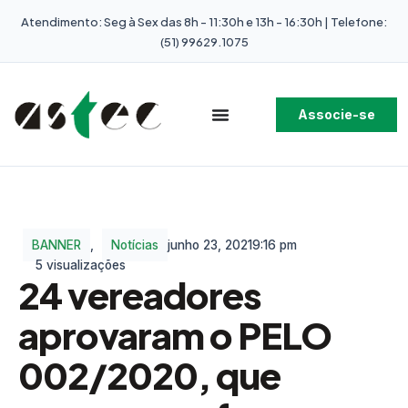
Atendimento: Seg à Sex das 8h - 11:30h e 13h - 16:30h | Telefone:
(51) 99629.1075
Associe-se
BANNER
,
Notícias
junho 23, 2021
9:16 pm
5 visualizações
24 vereadores
aprovaram o PELO
002/2020, que