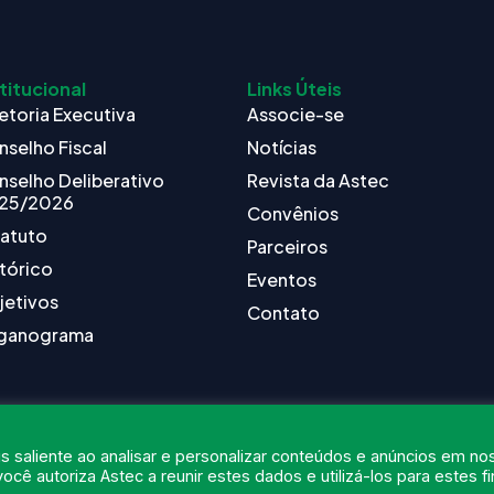
titucional
Links Úteis
etoria Executiva
Associe-se
nselho Fiscal
Notícias
nselho Deliberativo
Revista da Astec
25/2026
Convênios
tatuto
Parceiros
tórico
Eventos
jetivos
Contato
ganograma
s saliente ao analisar e personalizar conteúdos e anúncios em no
ocê autoriza Astec a reunir estes dados e utilizá-los para estes fi
6
ASTEC. Todos os Direitos Reservados.
Desenvolvido por Nexx Tecnol