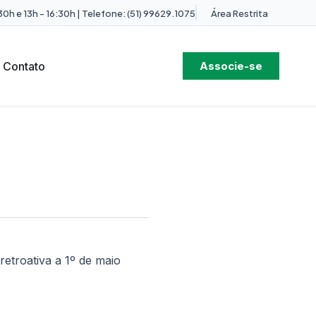
0h e 13h - 16:30h | Telefone: (51) 99629.1075
Área Restrita
Contato
Associe-se
oativa a 1º de maio