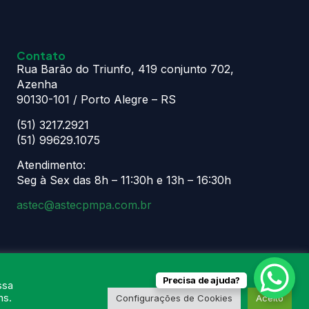
Contato
Rua Barão do Triunfo, 419 conjunto 702,
Azenha
90130-101 / Porto Alegre – RS
(51) 3217.2921
(51) 99629.1075
Atendimento:
Seg à Sex das 8h – 11:30h e 13h – 16:30h
astec@astecpmpa.com.br
Precisa de ajuda?
ssa
ns.
Configurações de Cookies
Aceito
ogia