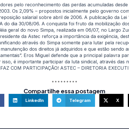
rvidores pelo reconhecimento das perdas acumuladas desde
 2003. Os 2,09% – propostos inicialmente pelo governo c
posição salarial sobre abril de 2006. A publicação da Lei
 do dia 30/08/06. A conquista foi fruto da mobilização do
bléia geral do novo Simpa, realizada em 06/07, no Largo Z
 presidente da Astec reforça a importância da exigência, de
unificando através do Simpa somente para lutar pela recu
 manutenção dos direitos já adquiridos e que estão send
amentais”. Eros Miguel defende que a principal palavra par
sso, é importante participar da luta sindical, através das n
FAZ COM PARTICIPAÇÃO! ASTEC – DIRETORIA EXECUTI
Compartilhe essa postagem
LinkedIn
Telegram
X