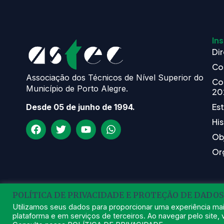
Ins
Dir
Co
Associação dos Técnicos de Nível Superior do
Co
Município de Porto Alegre.
20
Es
Desde 05 de junho de 1994.
His
Ob
Or
POLÍTICA DE PRIVACIDADE E PROTEÇÃO DE DADOS
Utilizamos seus dados para proporcionar uma experiência mai
plataforma e em serviços de terceiros. Ao navegar pelo site, v
202