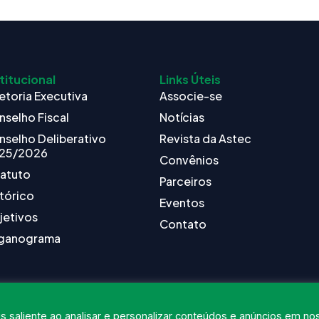
titucional
Links Úteis
etoria Executiva
Associe-se
nselho Fiscal
Notícias
nselho Deliberativo
Revista da Astec
25/2026
Convênios
tatuto
Parceiros
tórico
Eventos
jetivos
Contato
ganograma
s saliente ao analisar e personalizar conteúdos e anúncios em no