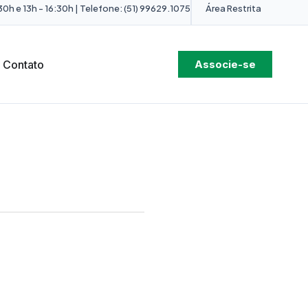
0h e 13h - 16:30h | Telefone: (51) 99629.1075
Área Restrita
Contato
Associe-se