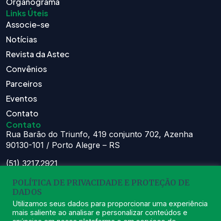
Organograma
Links Úteis
Associe-se
Notícias
Revista da Astec
Convênios
Parceiros
Eventos
Contato
Contato
Rua Barão do Triunfo, 419 conjunto 702, Azenha
90130-101 / Porto Alegre – RS
(51) 3217.2921
(51) 99629.1075
POLÍTICA DE PRIVACIDADE E PROTEÇÃO DE
DADOS
Atendimento:
Seg à Sex das 8h – 11:30h e 13h – 16:30h
Utilizamos seus dados para proporcionar uma experiência
mais saliente ao analisar e personalizar conteúdos e
astec@astecpmpa.com.br