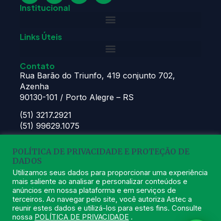
Institucional
Links Úteis
Contato
Rua Barão do Triunfo, 419 conjunto 702,
Azenha
90130-101 / Porto Alegre – RS
(51) 3217.2921
(51) 99629.1075
Atendimento:
POLÍTICA DE PRIVACIDADE E PROTEÇÃO DE
Seg à Sex das 8h – 11:30h e 13h – 16:30h
DADOS
astec@astecpmpa.com.br
Utilizamos seus dados para proporcionar uma experiência
mais saliente ao analisar e personalizar conteúdos e
anúncios em nossa plataforma e em serviços de
terceiros. Ao navegar pelo site, você autoriza Astec a
reunir estes dados e utilizá-los para estes fins. Consulte
nossa
POLÍTICA DE PRIVACIDADE
.