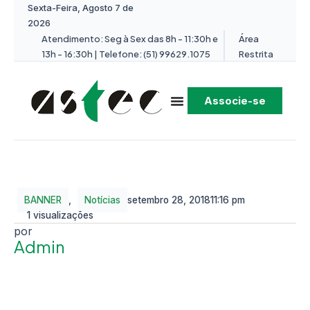
Sexta-Feira, Agosto 7 de
2026
Atendimento: Seg à Sex das 8h - 11:30h e
Área
13h - 16:30h | Telefone: (51) 99629.1075
Restrita
Associe-se
BANNER
,
Notícias
setembro 28, 2018
11:16 pm
1 visualizações
Admin