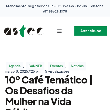
Atendimento: Seg à Sex das 8h - 11:30h e 13h - 16:30h | Telefone:
(51) 99629.1075
Associe-se
Agenda
,
BANNER
,
Eventos
,
Notícias
março 6, 2025
7:25 pm
5 visualizações
10º Café Temático |
Os Desafios da
Mulher na Vida