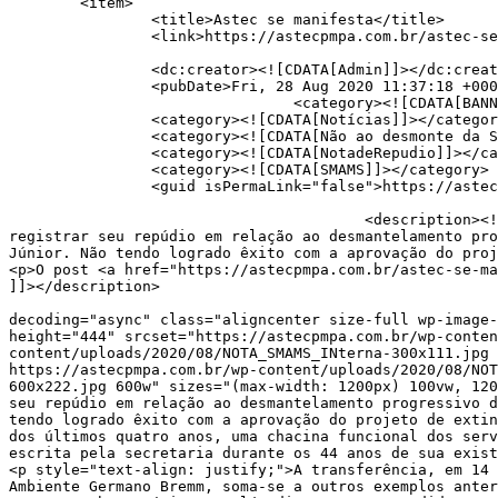
	<item>

		<title>Astec se manifesta</title>

		<link>https://astecpmpa.com.br/astec-se-manifesta/</link>

		<dc:creator><![CDATA[Admin]]></dc:creator>

		<pubDate>Fri, 28 Aug 2020 11:37:18 +0000</pubDate>

				<category><![CDATA[BANNER]]></category>

		<category><![CDATA[Notícias]]></category>

		<category><![CDATA[Não ao desmonte da SMAMS]]></category>

		<category><![CDATA[NotadeRepudio]]></category>

		<category><![CDATA[SMAMS]]></category>

		<guid isPermaLink="false">https://astecpmpa.com.br/?p=15667</guid>

					<description><![CDATA[<p>A Associação dos Técnicos de Nível Superior do Município de Porto Alegre (Astec) vem a público 
registrar seu repúdio em relação ao desmantelamento pro
Júnior. Não tendo logrado êxito com a aprovação do proj
<p>O post <a href="https://astecpmpa.com.br/astec-se-ma
]]></description>

										<content:encoded><![CDATA[<p style="text-align: justif
decoding="async" class="aligncenter size-full wp-image-
height="444" srcset="https://astecpmpa.com.br/wp-conten
content/uploads/2020/08/NOTA_SMAMS_INterna-300x111.jpg 
https://astecpmpa.com.br/wp-content/uploads/2020/08/NOT
600x222.jpg 600w" sizes="(max-width: 1200px) 100vw, 120
seu repúdio em relação ao desmantelamento progressivo d
tendo logrado êxito com a aprovação do projeto de extin
dos últimos quatro anos, uma chacina funcional dos serv
escrita pela secretaria durante os 44 anos de sua exist
<p style="text-align: justify;">A transferência, em 14 
Ambiente Germano Bremm, soma-se a outros exemplos anter