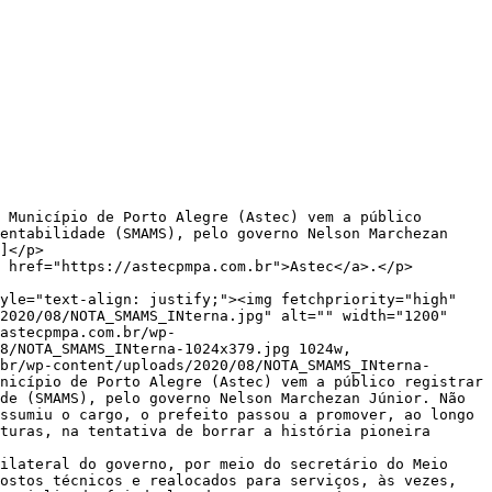
entabilidade (SMAMS), pelo governo Nelson Marchezan 
]</p>

 href="https://astecpmpa.com.br">Astec</a>.</p>

2020/08/NOTA_SMAMS_INterna.jpg" alt="" width="1200" 
astecpmpa.com.br/wp-
8/NOTA_SMAMS_INterna-1024x379.jpg 1024w, 
br/wp-content/uploads/2020/08/NOTA_SMAMS_INterna-
nicípio de Porto Alegre (Astec) vem a público registrar 
de (SMAMS), pelo governo Nelson Marchezan Júnior. Não 
ssumiu o cargo, o prefeito passou a promover, ao longo 
turas, na tentativa de borrar a história pioneira 
ilateral do governo, por meio do secretário do Meio 
ostos técnicos e realocados para serviços, às vezes, 