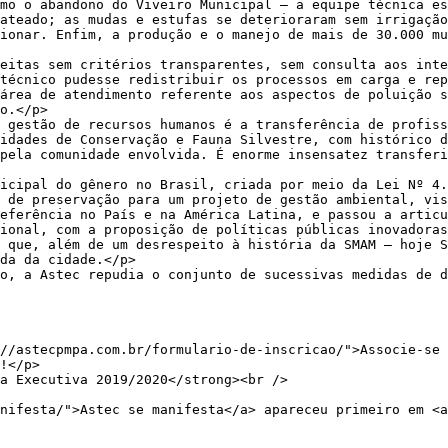
mo o abandono do Viveiro Municipal – a equipe técnica es
ateado; as mudas e estufas se deterioraram sem irrigação
ionar. Enfim, a produção e o manejo de mais de 30.000 mu
eitas sem critérios transparentes, sem consulta aos inte
técnico pudesse redistribuir os processos em carga e rep
área de atendimento referente aos aspectos de poluição s
o.</p>

 gestão de recursos humanos é a transferência de profiss
idades de Conservação e Fauna Silvestre, com histórico d
pela comunidade envolvida. É enorme insensatez transferi
icipal do gênero no Brasil, criada por meio da Lei Nº 4.
 de preservação para um projeto de gestão ambiental, vis
eferência no País e na América Latina, e passou a artic
ional, com a proposição de políticas públicas inovadoras
 que, além de um desrespeito à história da SMAM – hoje S
da da cidade.</p>

o, a Astec repudia o conjunto de sucessivas medidas de d
//astecpmpa.com.br/formulario-de-inscricao/">Associe-se 
!</p>

a Executiva 2019/2020</strong><br />

nifesta/">Astec se manifesta</a> apareceu primeiro em <a