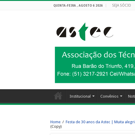
SEJA SÓCIO
QUINTA-FEIRA , AGOSTO 6 2026
Institucional
Convênios
Notí
Home
/
Festa de 30 anos da Astec | Muita alegr
(Copy)