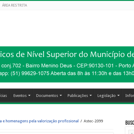
ÁREA RESTRITA
cias
Eventos
Documentos
Publicações
Legislação
Info
ia e homenagens pela valorização profissional
/
Astec-2099
Busc