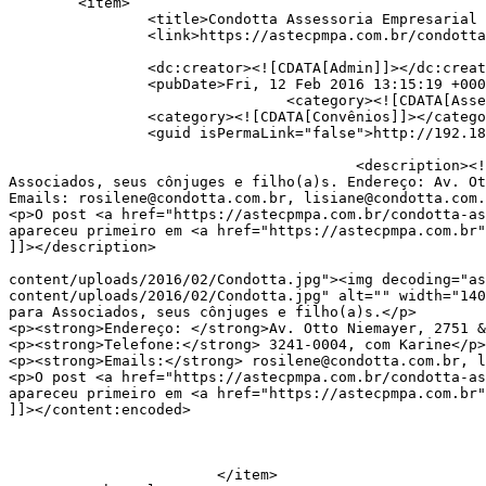
	<item>

		<title>Condotta Assessoria Empresarial &#038; Adm. de Condomínios</title>

		<link>https://astecpmpa.com.br/condotta-assessoria-empresarial-adm-de-condominios/</link>

		<dc:creator><![CDATA[Admin]]></dc:creator>

		<pubDate>Fri, 12 Feb 2016 13:15:19 +0000</pubDate>

				<category><![CDATA[Assessoria Profissional]]></category>

		<category><![CDATA[Convênios]]></category>

		<guid isPermaLink="false">http://192.185.216.22/~astecserv/?p=891</guid>

					<description><![CDATA[<p>Serviços contábeis e administração de condomínios conforme tabela, com descontos especiais para 
Associados, seus cônjuges e filho(a)s. Endereço: Av. Ot
Emails: rosilene@condotta.com.br, lisiane@condotta.com.
<p>O post <a href="https://astecpmpa.com.br/condotta-as
apareceu primeiro em <a href="https://astecpmpa.com.br"
]]></description>

										<content:encoded><![CDATA[<p><a href="http
content/uploads/2016/02/Condotta.jpg"><img decoding="as
content/uploads/2016/02/Condotta.jpg" alt="" width="140
para Associados, seus cônjuges e filho(a)s.</p>

<p><strong>Endereço: </strong>Av. Otto Niemayer, 2751 &
<p><strong>Telefone:</strong> 3241-0004, com Karine</p>

<p><strong>Emails:</strong> rosilene@condotta.com.br, l
<p>O post <a href="https://astecpmpa.com.br/condotta-as
apareceu primeiro em <a href="https://astecpmpa.com.br"
]]></content:encoded>

			</item>
