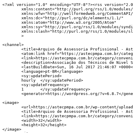
<?xml version="1.0" encoding="UTF-8"?><rss version="2.0
	xmlns:content="http://purl.org/rss/1.0/modules/content/"

	xmlns:wfw="http://wellformedweb.org/CommentAPI/"

	xmlns:dc="http://purl.org/dc/elements/1.1/"

	xmlns:atom="http://www.w3.org/2005/Atom"

	xmlns:sy="http://purl.org/rss/1.0/modules/syndication/"

	xmlns:slash="http://purl.org/rss/1.0/modules/slash/"

	>

<channel>

	<title>Arquivo de Assessoria Profissional - Astec</title>

	<atom:link href="https://astecpmpa.com.br/category/convenios/assessorias-profissionais/feed/" rel="self" type="application/rss+xml" />

	<link>https://astecpmpa.com.br/category/convenios/assessorias-profissionais/</link>

	<description>Associação dos Técnicos de Nivel Superior do Município de Porto Alegre</description>

	<lastBuildDate>Sun, 16 Jul 2017 21:46:07 +0000</lastBuildDate>

	<language>pt-BR</language>

	<sy:updatePeriod>

	hourly	</sy:updatePeriod>

	<sy:updateFrequency>

	1	</sy:updateFrequency>

	<generator>https://wordpress.org/?v=6.8.7</generator>

<image>

	<url>https://astecpmpa.com.br/wp-content/uploads/2021/11/astec_fav_verde_v2-150x150.png</url>

	<title>Arquivo de Assessoria Profissional - Astec</title>

	<link>https://astecpmpa.com.br/category/convenios/assessorias-profissionais/</link>

	<width>32</width>

	<height>32</height>

</image> 
