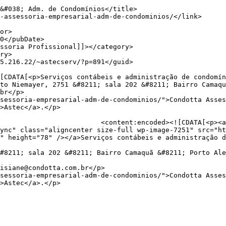
to Niemayer, 2751 &#8211; sala 202 &#8211; Bairro Camaqu
br</p>

sessoria-empresarial-adm-de-condominios/">Condotta Asses
>Astec</a>.</p>

s://astecpmpa.com.br/wp-
ync" class="aligncenter size-full wp-image-7251" src="ht
" height="78" /></a>Serviços contábeis e administração d
#8211; sala 202 &#8211; Bairro Camaquã &#8211; Porto Ale
isiane@condotta.com.br</p>

sessoria-empresarial-adm-de-condominios/">Condotta Asses
>Astec</a>.</p>
