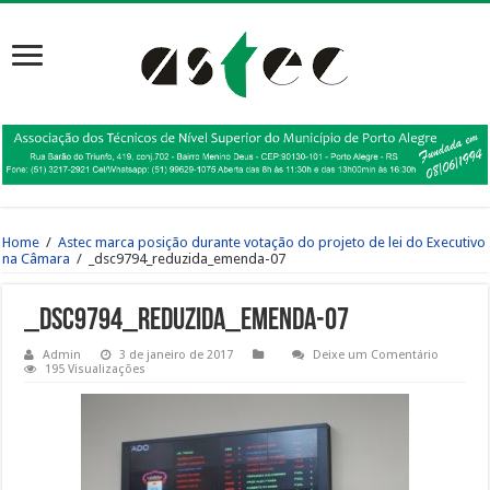
Home
/
Astec marca posição durante votação do projeto de lei do Executivo
na Câmara
/
_dsc9794_reduzida_emenda-07
_dsc9794_reduzida_emenda-07
Admin
3 de janeiro de 2017
Deixe um Comentário
195 Visualizações