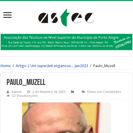
Home
/
Artigo | Um superávit enganoso... Jan2023
/
Paulo_Muzell
Paulo_Muzell
Admin
2 de fevereiro de 2023
Deixe um Comentário
22 Visualizações